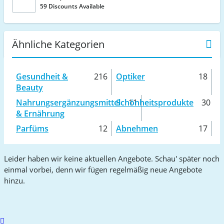
59 Discounts Available
Ähnliche Kategorien
Gesundheit &
216
Optiker
18
Beauty
Nahrungsergänzungsmittel
Schönheitsprodukte
11
30
& Ernährung
Parfüms
12
Abnehmen
17
Leider haben wir keine aktuellen Angebote. Schau' später noch
einmal vorbei, denn wir fügen regelmäßig neue Angebote
hinzu.
Scroll