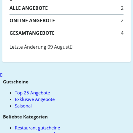
ALLE
ANGEBOTE
2
ONLINE
ANGEBOTE
2
GESAMTANGEBOTE
4
Letzte Änderung 09 August
Scroll
to
Gutscheine
top
Top 25 Angebote
Exklusive Angebote
Saisonal
Beliebte Kategorien
Restaurant gutscheine