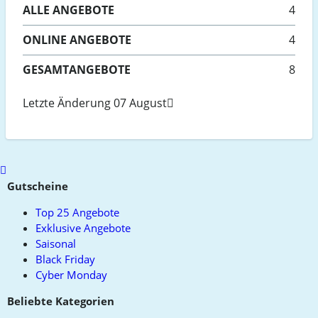
ALLE
ANGEBOTE
4
ONLINE
ANGEBOTE
4
GESAMTANGEBOTE
8
Letzte Änderung 07 August
Scroll
to
Gutscheine
top
Top 25 Angebote
Exklusive Angebote
Saisonal
Black Friday
Cyber Monday
Beliebte Kategorien