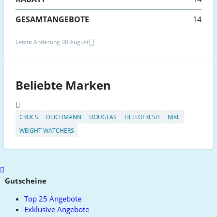
GESAMTANGEBOTE
14
Letzte Änderung 08 August
Beliebte Marken
CROCS
DEICHMANN
DOUGLAS
HELLOFRESH
NIKE
WEIGHT WATCHERS
Scroll
to
Gutscheine
top
Top 25 Angebote
Exklusive Angebote