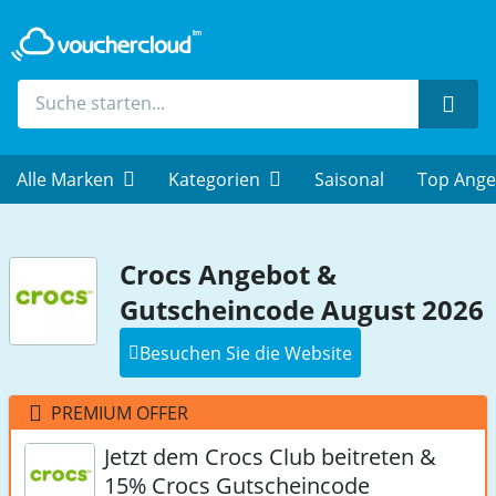
Such
Alle Marken
Kategorien
Saisonal
Top Ange
Crocs Angebot &
Gutscheincode August 2026
Besuchen Sie die Website
PREMIUM OFFER
Jetzt dem Crocs Club beitreten &
15% Crocs Gutscheincode