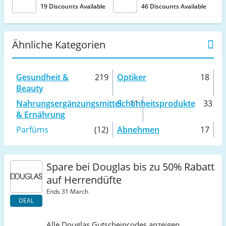
19 Discounts Available
46 Discounts Available
Ähnliche Kategorien
Gesundheit &
219
Optiker
18
Beauty
Nahrungsergänzungsmittel
Schönheitsprodukte
11
33
& Ernährung
Parfüms
(12)
Abnehmen
17
Spare bei Douglas bis zu 50% Rabatt
auf Herrendüfte
Ends 31 March
DEAL
Alle Douglas Gutscheincodes anzeigen