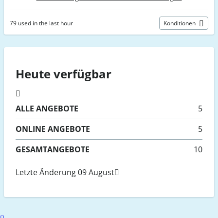
79 used in the last hour
Konditionen
Heute verfügbar
ALLE
ANGEBOTE
5
ONLINE
ANGEBOTE
5
GESAMTANGEBOTE
10
Letzte Änderung 09 August
Scroll