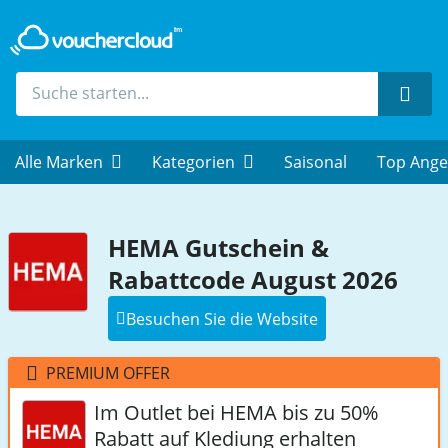
Such
Alle Marken
Kategorien
Saisonal
Top Ange
HEMA Gutschein &
Rabattcode August 2026
Besuchen Sie die Website
PREMIUM OFFER
Im Outlet bei HEMA bis zu 50%
Rabatt auf Klediung erhalten