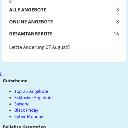
ALLE
ANGEBOTE
8
ONLINE
ANGEBOTE
8
GESAMTANGEBOTE
16
Letzte Änderung 07 August
Scroll
to
Gutscheine
top
Top 25 Angebote
Exklusive Angebote
Saisonal
Black Friday
Cyber Monday
Beliebte Kategorien