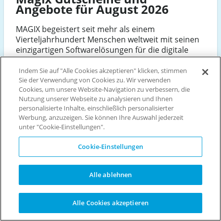
Angebote für August 2026
MAGIX begeistert seit mehr als einem
Vierteljahrhundert Menschen weltweit mit seinen
einzigartigen Softwarelösungen für die digitale
Bearbeitung von Musik, Videos und Fotos. Bekannt
wurde das Unternehmen 1994 mit dem MAGIX
Indem Sie auf "Alle Cookies akzeptieren" klicken, stimmen
Music Maker, ein Programm mit dem jeder von zu
Sie der Verwendung von Cookies zu. Wir verwenden
Cookies, um unsere Website-Navigation zu verbessern, die
Hause aus Musik komponieren und produzieren
Nutzung unserer Webseite zu analysieren und Ihnen
kann. MAGIX bietet für Einsteiger und
personalisierte Inhalte, einschließlich personalisierter
professionelle Anwender innovative Produkte, um
Werbung, anzuzeigen. Sie können Ihre Auswahl jederzeit
ihrer Kreativität freien Lauf zu lassen und wir von
unter "Cookie-Einstellungen".
Vouchercloud haben selbstverständlich den
passenden MAGIX Gutscheincode für dich, damit
Cookie-Einstellungen
du die erstklassigen Technologien etwas günstiger
in Anspruch nehmen kannst!
Alle ablehnen
Besuchen Sie die Website
4.5 Sterne aus 461 Bewertungen
Alle Cookies akzeptieren