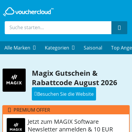
Such
Alle Marken
Kategorien
Saisonal
Top Ange
Magix Gutschein &
Rabattcode August 2026
Besuchen Sie die Website
PREMIUM OFFER
Jetzt zum MAGIX Software
Newsletter anmelden & 10 EUR