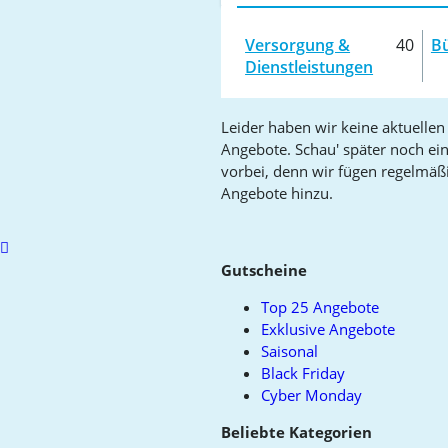
Versorgung &
40
B
Dienstleistungen
Leider haben wir keine aktuellen
Angebote. Schau' später noch ei
vorbei, denn wir fügen regelmäß
Angebote hinzu.
Scroll
to
Gutscheine
top
Top 25 Angebote
Exklusive Angebote
Saisonal
Black Friday
Cyber Monday
Beliebte Kategorien