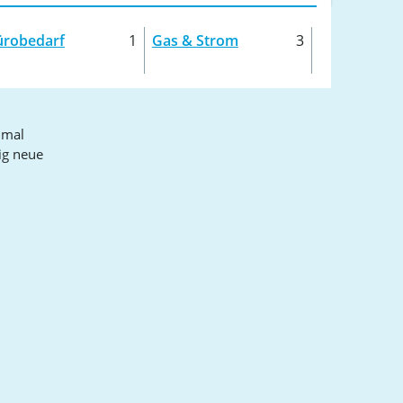
ürobedarf
1
Gas & Strom
3
nmal
ig neue