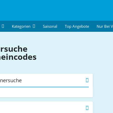
Kategorien
Saisonal
Top Angebote
Nur Bei 
ersuche
heincodes
tnersuche