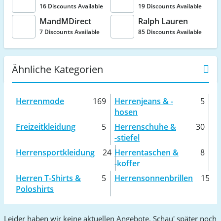
16 Discounts Available
19 Discounts Available
MandMDirect
Ralph Lauren
7 Discounts Available
85 Discounts Available
Ähnliche Kategorien
Herrenmode
169
Herrenjeans & -
5
hosen
Freizeitkleidung
5
Herrenschuhe &
30
-stiefel
Herrensportkleidung
24
Herrentaschen &
8
-koffer
Herren T-Shirts &
5
Herrensonnenbrillen
15
Poloshirts
Leider haben wir keine aktuellen Angebote. Schau' später noch