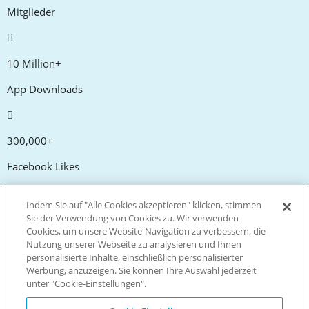
Mitglieder
10 Million+
App Downloads
300,000+
Facebook Likes
Indem Sie auf "Alle Cookies akzeptieren" klicken, stimmen
20,000+
Sie der Verwendung von Cookies zu. Wir verwenden
Cookies, um unsere Website-Navigation zu verbessern, die
Gutscheincodes
Nutzung unserer Webseite zu analysieren und Ihnen
personalisierte Inhalte, einschließlich personalisierter
Werbung, anzuzeigen. Sie können Ihre Auswahl jederzeit
tm
Live more. Spend less.
unter "Cookie-Einstellungen".
© Copyright Invitation Digital Ltd. Alle Rechte vorbehalten.