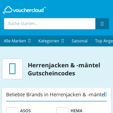
Such
Alle Marken
Kategorien
Saisonal
Top Ange
Herrenjacken & -mäntel
Gutscheincodes
Beliebte Brands in Herrenjacken & -mäntel
ASOS
HEMA