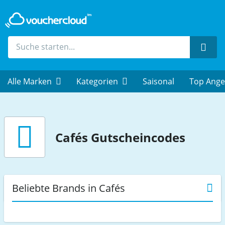
Such
Alle Marken
Kategorien
Saisonal
Top Ange
Cafés
Gutscheincodes
Beliebte Brands in Cafés