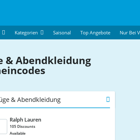
Kategorien
Saisonal
Top Angebote
Nur Bei 
e & Abendkleidung
heincodes
züge & Abendkleidung
Ralph Lauren
105 Discounts
Available