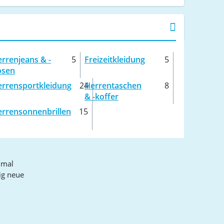
rrenjeans & -
5
Freizeitkleidung
5
osen
rrensportkleidung
24
Herrentaschen
8
& -koffer
rrensonnenbrillen
15
nmal
ig neue