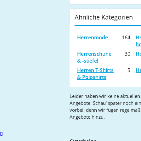
Ähnliche Kategorien
Herrenmode
164
He
h
Herrenschuhe
30
He
& -stiefel
Herren T-Shirts
5
He
& Poloshirts
Leider haben wir keine aktuellen
Angebote. Schau' später noch ei
vorbei, denn wir fügen regelmäß
Angebote hinzu.
Scroll
to